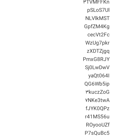
۳TVMFFKn
pSLoS7Ul
NLVlkMST
GpfZM4Kg
cecVt2Fc
WzUg7pkr
zXDTZjgq
PmxG8RJY
Sj0LwDwV
yaQt064I
QG6Wb5ip
۳kuczZoG
۷NKe3twA
fJYK0QPz
r41MS56u
ROyooUZf
P7sQuBc5