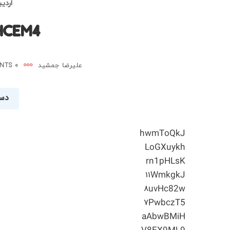
اردیبهش
CHCEM4
علیرضا جمشید
0 COMMENTS
دست
hwmToQkJ
LoGXuykh
rn1pHLsK
۱۱WmkgkJ
۸uvHc82w
۷PwbczT5
aAbwBMiH