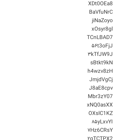
XDt0OEa8
BaVfuNrC
jiNaZoyo
xOsyr8gl
TCnLBAD7
۵۶t3oFjJ
۳kTfJW9J
sBtkt9kN
h4wzv8zH
JmjdVgCj
J8aE8cpv
Mbr3zY07
xNQ0asXX
OXslC1KZ
۸۵yLxvYI
۷Hz6CRsY
۲gTCTPX2