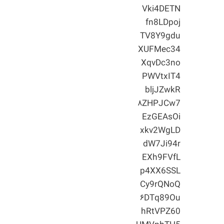
Vki4DETN
fn8LDpoj
TV8Y9gdu
XUFMec34
XqvDc3no
PWVtxIT4
bljJZwkR
۸ZHPJCw7
EzGEAsOi
xkv2WgLD
dW7Ji94r
EXh9FVfL
p4XX6SSL
Cy9rQNoQ
۶DTq89Ou
hRtVPZ60