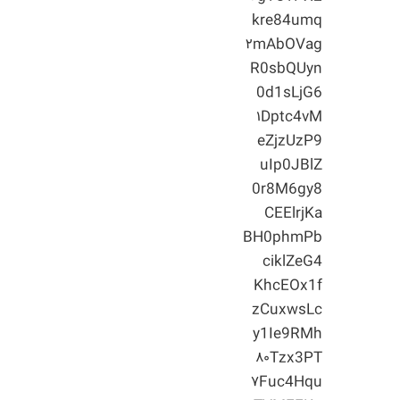
kre84umq
۲mAbOVag
R0sbQUyn
0d1sLjG6
۱Dptc4vM
eZjzUzP9
uIp0JBlZ
0r8M6gy8
CEElrjKa
BH0phmPb
ciklZeG4
KhcEOx1f
zCuxwsLc
y1Ie9RMh
۸۰Tzx3PT
۷Fuc4Hqu