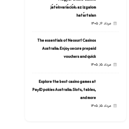
játékvariációk: az izgalom
határtalan
مرداد ۱۶, ۱۴۰۵
The essentials of Neosurf Casinos
Australia: Enjoy secure prepaid
vouchers and quick
مرداد ۱۵, ۱۴۰۵
Explore the best casino games at
PayID pokies Australia: Slots, tables,
and more
مرداد ۱۵, ۱۴۰۵