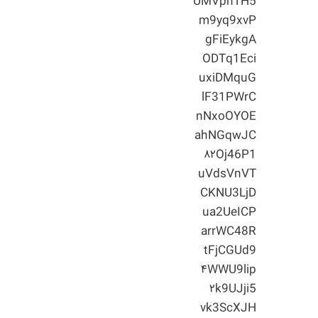
UMVphTH5
m9yq9xvP
gFiEykgA
ODTq1Eci
uxiDMquG
lF31PWrC
nNxoOYOE
ahNGqwJC
۸۲Oj46P1
uVdsVnVT
CKNU3LjD
ua2UeICP
arrWC48R
tFjCGUd9
۴WWU9lip
۲k9UJji5
vk3ScXJH