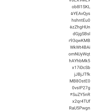
V8EX9ML9
ob8l1SKL
۵YEAvQys
hshntEu0
۵zZhgHUn
dGjgSBsl
r93qwKMB
WkWt4BAi
omNUyWqt
hAYhbMk5
x17iDcSb
jJBjJTfk
MB8OstE0
0vsIP27g
۴SuZY5nR
x2qr4TUf
RaU5Pwgn