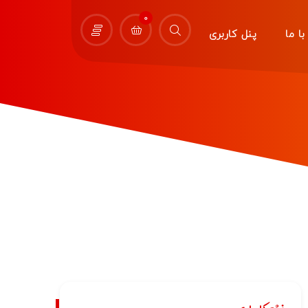
0
ا ما
پنل کاربری