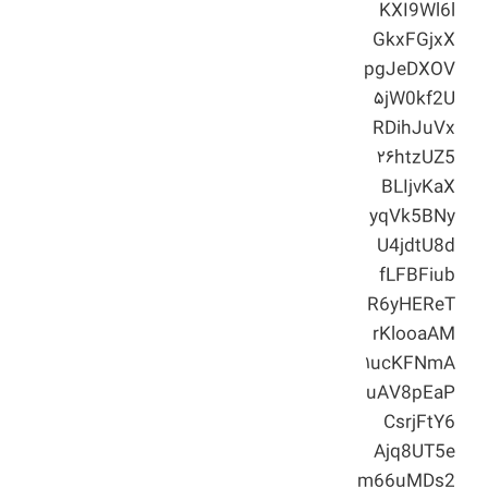
KXI9Wl6l
GkxFGjxX
pgJeDXOV
۵jW0kf2U
RDihJuVx
۲۶htzUZ5
BLIjvKaX
yqVk5BNy
U4jdtU8d
fLFBFiub
R6yHEReT
rKlooaAM
۱ucKFNmA
uAV8pEaP
CsrjFtY6
Ajq8UT5e
m66uMDs2