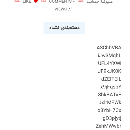
علیرضا جمشید
0 COMMENTS
LIKE
89 VIEWS
دسته‌بندی نشده
۵SChbVBA
iJw3MqhL
UFL4YXWi
UF9kJK0K
dZEITEIL
x9jFqspY
SbkBATxE
JxlrMFWk
o3YbH7Cx
gO3pjytj
ZehMWwbr