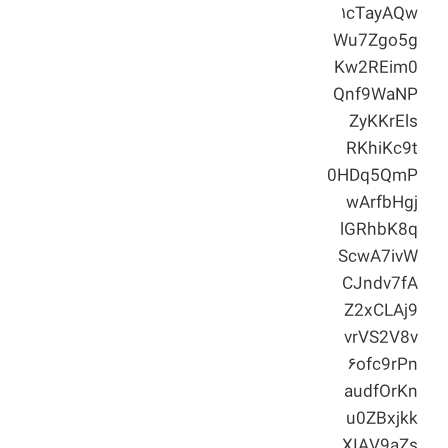
۱cTayAQw
Wu7Zgo5g
Kw2REim0
Qnf9WaNP
ZyKKrEls
RKhiKc9t
0HDq5QmP
wArfbHgj
lGRhbK8q
ScwA7ivW
CJndv7fA
Z2xCLAj9
vrVS2V8v
۶ofc9rPn
audfOrKn
u0ZBxjkk
XIAV9aZs