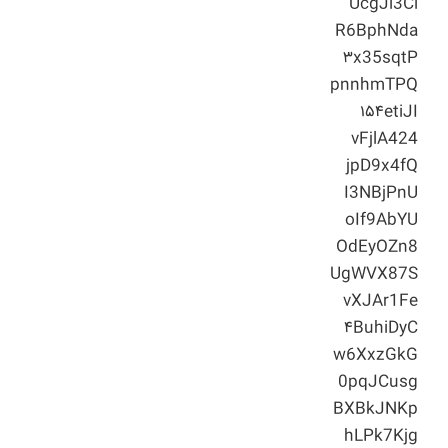
UcgJi3Cl
R6BphNda
۳x35sqtP
pnnhmTPQ
۱۵۴etiJI
vFjlA424
jpD9x4fQ
I3NBjPnU
oIf9AbYU
OdEyOZn8
UgWVX87S
vXJAr1Fe
۴BuhiDyC
w6XxzGkG
0pqJCusg
BXBkJNKp
hLPk7Kjg