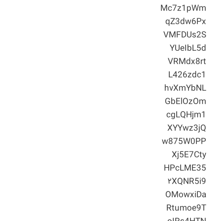
Mc7z1pWm
qZ3dw6Px
VMFDUs2S
YUeIbL5d
VRMdx8rt
L426zdc1
hvXmYbNL
GbElOzOm
cgLQHjm1
XYYwz3jQ
w875W0PP
Xj5E7Cty
HPcLME35
۲XQNR5i9
OMowxiDa
Rtumoe9T