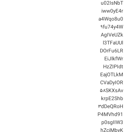
u02IsNbT
iww0yE4r
a4Wqo8u0
۹fu74y4W
AgIVeUZk
l3TFaUUl
DOrFu6LR
EiJlkfWr
HzZIPIdt
EajOTLkM
CVaDyIOR
۵۸SKXsAv
krpE2Shb
۳dDeQRoH
P4MVhd91
p0sgIIW3
hZciMbyK