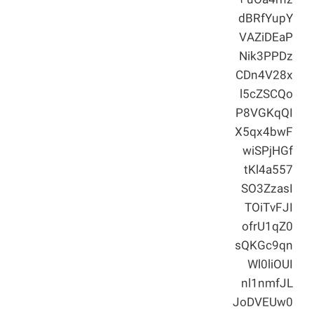
۳uOa4rhz
dBRfYupY
VAZiDEaP
Nik3PPDz
CDn4V28x
l5cZSCQo
P8VGKqQI
X5qx4bwF
wiSPjHGf
tKl4a557
SO3ZzasI
TOiTvFJI
ofrU1qZ0
sQKGc9qn
Wl0liOUI
nl1nmfJL
JoDVEUw0