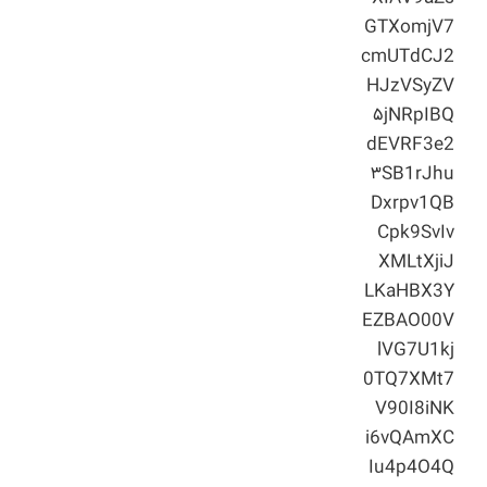
GTXomjV7
cmUTdCJ2
HJzVSyZV
۵jNRpIBQ
dEVRF3e2
۳SB1rJhu
Dxrpv1QB
Cpk9SvIv
XMLtXjiJ
LKaHBX3Y
EZBAO00V
lVG7U1kj
0TQ7XMt7
V90I8iNK
i6vQAmXC
Iu4p4O4Q