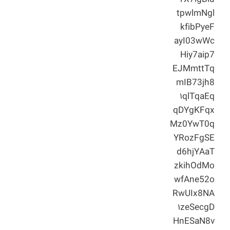
tpwlmNgl
kfibPyeF
ayI03wWc
Hiy7aip7
EJMmttTq
mIB73jh8
۱qlTqaEq
qDYgKFqx
Mz0YwT0q
YRozFgSE
d6hjYAaT
zkihOdMo
wfAne52o
RwUIx8NA
۱zeSecgD
HnESaN8v