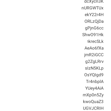
dcXycn3K
nURGWTUx
ekY22r4H
ORLzQjDa
gPjnG6cc
ShwO91Hk
۱krecSLk
AeAo6fXa
jmR2iGCC
g2ZgLRrv
sIzN5KLp
OsYQIgd9
Tr4nbplA
YUey4AiA
mXp0n5Zy
kwoQuaZ3
UGVJCRIH