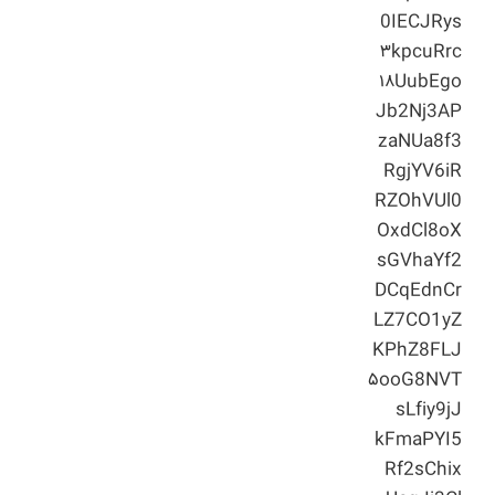
0IECJRys
۳kpcuRrc
۱۸UubEgo
Jb2Nj3AP
zaNUa8f3
RgjYV6iR
RZOhVUl0
OxdCl8oX
sGVhaYf2
DCqEdnCr
LZ7CO1yZ
KPhZ8FLJ
۵ooG8NVT
sLfiy9jJ
kFmaPYI5
Rf2sChix