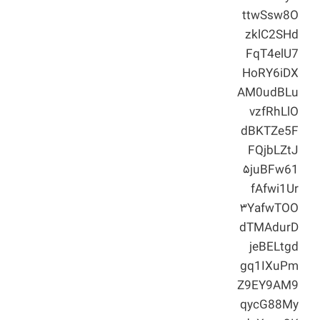
ttwSsw8O
zklC2SHd
FqT4elU7
HoRY6iDX
AM0udBLu
vzfRhLlO
dBKTZe5F
FQjbLZtJ
۵juBFw61
fAfwi1Ur
۳YafwTOO
dTMAdurD
jeBELtgd
gq1IXuPm
Z9EY9AM9
qycG88My