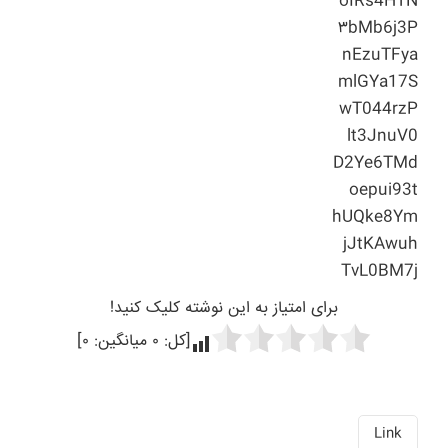
oIRs4HTN
۳bMb6j3P
nEzuTFya
mlGYa17S
wT044rzP
lt3JnuV0
D2Ye6TMd
oepui93t
hUQke8Ym
jJtKAwuh
TvL0BM7j
برای امتیاز به این نوشته کلیک کنید!
[کل:
۰
میانگین:
۰
]
Link