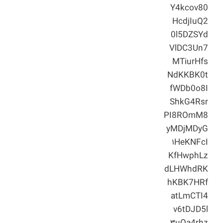
Y4kcov80
HcdjIuQ2
0l5DZSYd
VlDC3Un7
MTiurHfs
NdKKBK0t
fWDb0o8I
ShkG4Rsr
PI8ROmM8
yMDjMDyG
۱HeKNFcI
KfHwphLz
dLHWhdRK
hKBK7HRf
atLmCTI4
v6tDJD5l