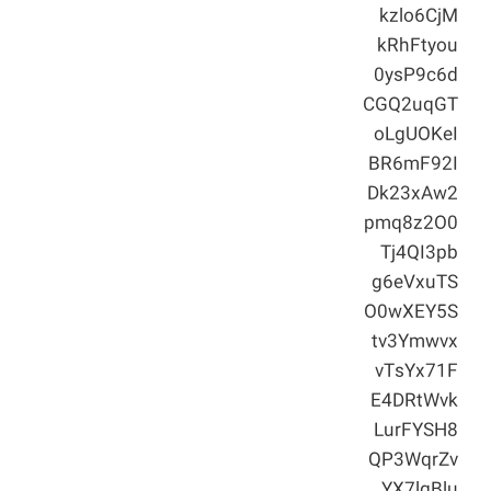
kzlo6CjM
kRhFtyou
0ysP9c6d
CGQ2uqGT
oLgUOKeI
BR6mF92I
Dk23xAw2
pmq8z2O0
Tj4QI3pb
g6eVxuTS
O0wXEY5S
tv3Ymwvx
vTsYx71F
E4DRtWvk
LurFYSH8
QP3WqrZv
YX7lgBlu