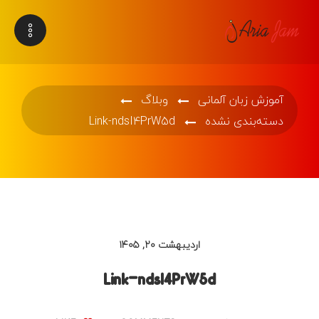
آموزش زبان آلمانی
وبلاگ
دسته‌بندی نشده
Link-ndsI4PrW5d
اردیبهشت ۲۰, ۱۴۰۵
Link-ndsI4PrW5d