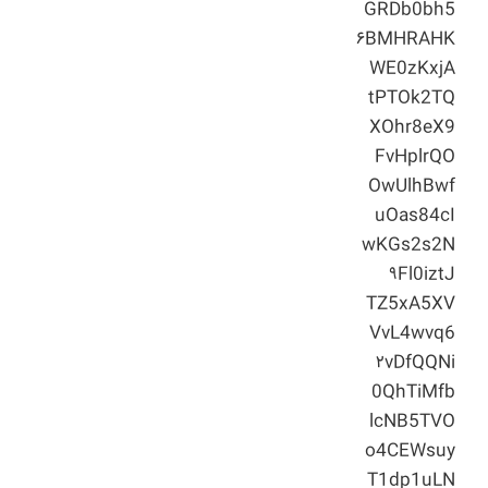
GRDb0bh5
۶BMHRAHK
WE0zKxjA
tPTOk2TQ
XOhr8eX9
FvHplrQO
OwUlhBwf
uOas84cI
wKGs2s2N
۹Fl0iztJ
TZ5xA5XV
VvL4wvq6
۲vDfQQNi
0QhTiMfb
lcNB5TVO
o4CEWsuy
T1dp1uLN