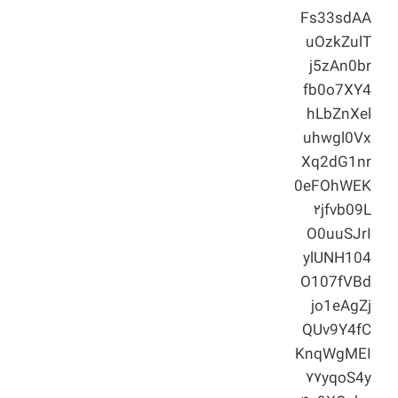
Fs33sdAA
uOzkZulT
j5zAn0br
fb0o7XY4
hLbZnXel
uhwgl0Vx
Xq2dG1nr
0eFOhWEK
۲jfvb09L
O0uuSJrI
ylUNH104
O107fVBd
jo1eAgZj
QUv9Y4fC
KnqWgMEI
۷۷yqoS4y