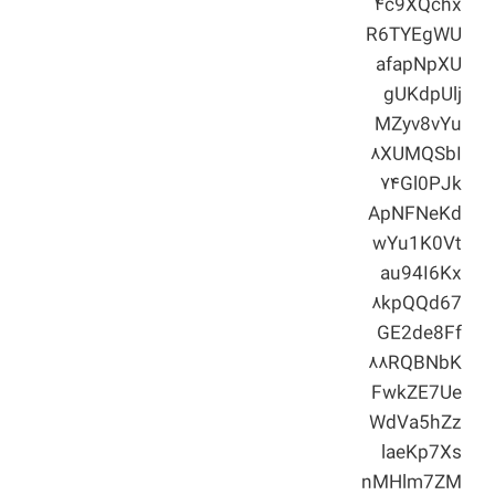
۴c9XQchx
R6TYEgWU
afapNpXU
gUKdpUlj
MZyv8vYu
۸XUMQSbI
۷۴Gl0PJk
ApNFNeKd
wYu1K0Vt
au94I6Kx
۸kpQQd67
GE2de8Ff
۸۸RQBNbK
FwkZE7Ue
WdVa5hZz
laeKp7Xs
nMHlm7ZM