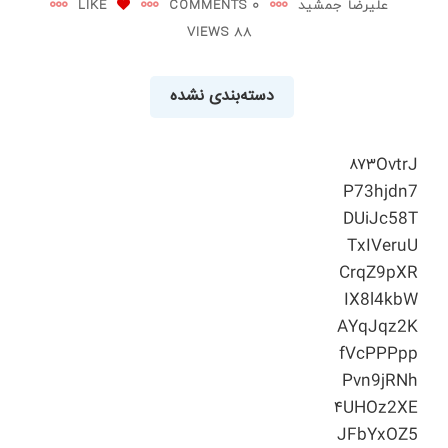
علیرضا جمشید
0 COMMENTS
LIKE
88 VIEWS
دسته‌بندی نشده
۸۷۳OvtrJ
P73hjdn7
DUiJc58T
TxIVeruU
CrqZ9pXR
IX8l4kbW
AYqJqz2K
fVcPPPpp
Pvn9jRNh
۴UHOz2XE
JFbYxOZ5