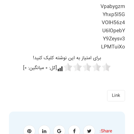
Vpabygzm
Yhxp5l5G
VOlH56z4
U6lOpebY
Y9Zeysv3
LPMTuiXo
برای امتیاز به این نوشته کلیک کنید!
[کل:
۰
میانگین:
۰
]
Link
Share: