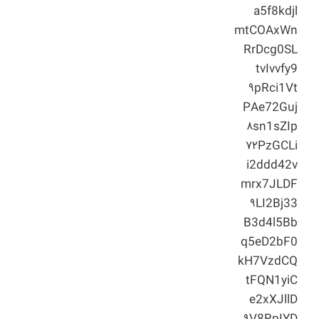
a5f8kdjl
mtCOAxWn
RrDcg0SL
tvIvvfy9
۹pRci1Vt
PAe72Guj
۸sn1sZIp
۷۲PzGCLi
i2ddd42v
mrx7JLDF
۹LI2Bj33
B3d4l5Bb
q5eD2bF0
kH7VzdCQ
tFQN1yiC
e2xXJllD