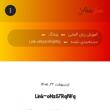
آموزش زبان آلمانی
وبلاگ
دسته‌بندی نشده
Link-oNz57RqlWq
اردیبهشت ۲۲, ۱۴۰۵
Link-oNz57RqlWq