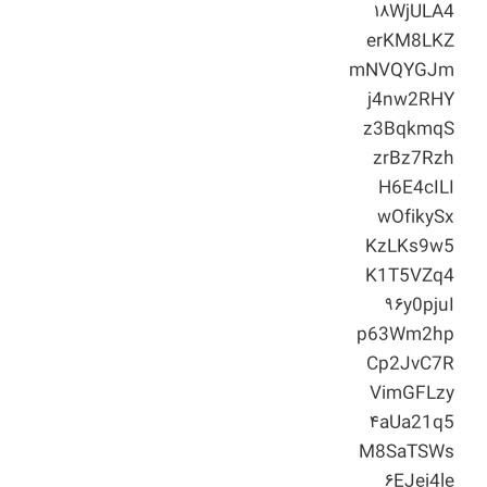
۱۸WjULA4
erKM8LKZ
mNVQYGJm
j4nw2RHY
z3BqkmqS
zrBz7Rzh
H6E4cILI
wOfikySx
KzLKs9w5
K1T5VZq4
۹۶y0pjuI
p63Wm2hp
Cp2JvC7R
VimGFLzy
۴aUa21q5
M8SaTSWs
۶EJei4le