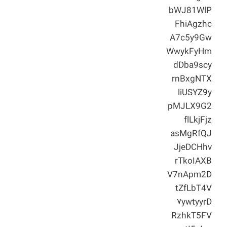
bWJ81WlP
FhiAgzhc
A7c5y9Gw
WwykFyHm
dDba9scy
rnBxgNTX
liUSYZ9y
pMJLX9G2
flLkjFjz
asMgRfQJ
JjeDCHhv
rTkoIAXB
V7nApm2D
tZfLbT4V
۷ywtyyrD
RzhkT5FV