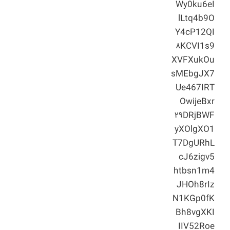
Wy0ku6eI
lLtq4b9O
Y4cP12QI
۸KCVI1s9
XVFXukOu
sMEbgJX7
Ue467IRT
OwijeBxr
۲۹DRjBWF
yXOlgXO1
T7DgURhL
cJ6zigv5
htbsn1m4
JHOh8rIz
N1KGp0fK
Bh8vgXKI
IIV52Roe