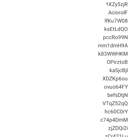
۹XZy5zjR
AciorolF
lfKu7W08
ksEtLdQO
pccRo99N
mm1dmH9A
k83WWHKM
OPirztoB
ka5jcBjl
XDZKp6ou
ovuo64FY
befsDtjN
VTqZ52qQ
hc60C0rY
c74p4DmM
zjZDQi2i
zCr421Lu