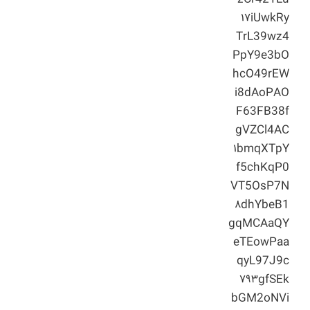
۱۷iUwkRy
TrL39wz4
PpY9e3bO
hcO49rEW
i8dAoPAO
F63FB38f
gVZCl4AC
۱bmqXTpY
f5chKqP0
VT5OsP7N
۸dhYbeB1
gqMCAaQY
eTEowPaa
qyL97J9c
۷۹۳gfSEk
bGM2oNVi