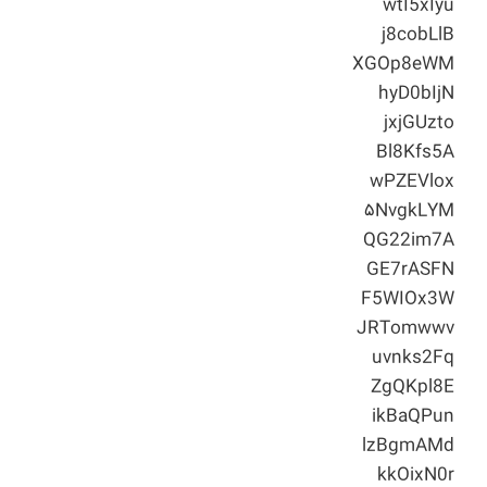
wtI5xIyu
j8cobLlB
XGOp8eWM
hyD0bIjN
jxjGUzto
Bl8Kfs5A
wPZEVlox
۵NvgkLYM
QG22im7A
GE7rASFN
F5WIOx3W
JRTomwwv
uvnks2Fq
ZgQKpl8E
ikBaQPun
lzBgmAMd
kkOixN0r