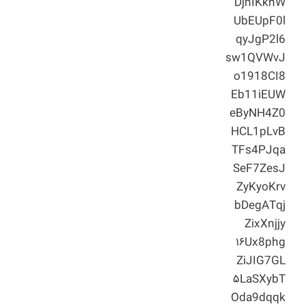
DjnIKkhW
UbEUpF0l
qyJgP2l6
sw1QVWvJ
o1918CI8
Eb11iEUW
eByNH4Z0
HCL1pLvB
TFs4PJqa
SeF7ZesJ
ZyKyoKrv
bDegATqj
ZixXnjjy
۱۶Ux8phg
ZiJIG7GL
۵LaSXybT
Oda9dqqk