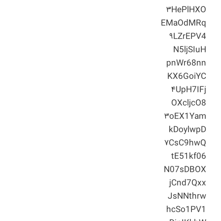
۳HePlHXO
EMaOdMRq
۹LZrEPV4
N5ljSIuH
pnWr68nn
KX6GoiYC
۴UpH7IFj
OXcljcO8
۳oEX1Yam
kDoylwpD
۷CsC9hwQ
tE51kf06
N07sDBOX
jCnd7Qxx
JsNNthrw
hcSo1PV1