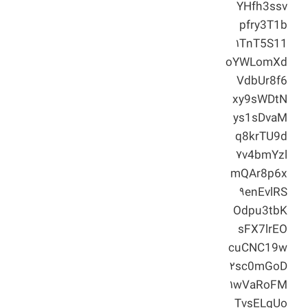
YHfh3ssv
pfry3T1b
۱TnT5S11
oYWLomXd
VdbUr8f6
xy9sWDtN
ys1sDvaM
q8krTU9d
۷v4bmYzl
mQAr8p6x
۹enEvlRS
Odpu3tbK
sFX7lrEO
cuCNC19w
۲sc0mGoD
۱wVaRoFM
TvsELgUo