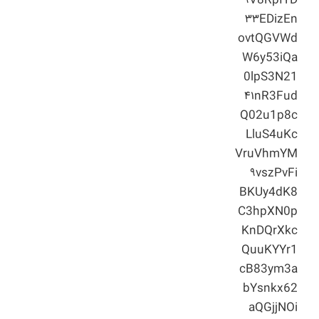
۹V8RpIYD
۳۳EDizEn
ovtQGVWd
W6y53iQa
0lpS3N21
۴۱nR3Fud
Q02u1p8c
LluS4uKc
VruVhmYM
۹vszPvFi
BKUy4dK8
C3hpXN0p
KnDQrXkc
QuuKYYr1
cB83ym3a
bYsnkx62
aQGjjNOi