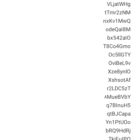
VLjatWHg
tTmr2zNM
nxKv1MwQ
odeQaI8M
bx542aIO
T8Co4Gmo
Oc5llGTY
OviBeL9v
Xze8ynlO
XshsotAf
r2LDC5zT
۸MueBVbY
q7BInuH5
qtBJCapa
Yn1PtUOo
bRQ9HdRj
TkjFuIPO