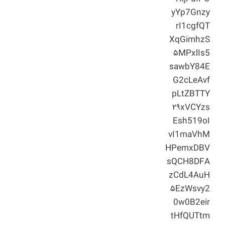
yYp7Gnzy
rI1cgfQT
XqGimhzS
۵MPxlIs5
sawbY84E
G2cLeAvf
pLtZBTTY
۲۹xVCYzs
Esh519oI
vI1maVhM
HPemxDBV
sQCH8DFA
zCdL4AuH
۵EzWsvy2
0w0B2eir
tHfQUTtm