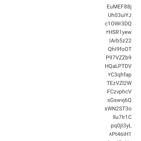
EuMEF88j
Uh03uiYJ
c1OWr3DQ
۲HSR1yew
IArb5z22
QhI9foOT
P97VZZb9
HQaLPTDV
۲C3qhfap
TEzVZl2W
FCzvphcV
sGswvj6Q
sWN2ST3o
llu7lr1C
pq0jI3yL
۸Pt46iH1