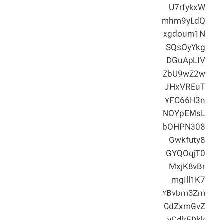
U7rfykxW
mhm9yLdQ
xgdoum1N
SQsOyYkg
DGuApLIV
ZbU9wZ2w
JHxVREuT
۷FC66H3n
NOYpEMsL
bOHPN308
Gwkfuty8
GYQOqjT0
MxjK8vBr
mgIll1K7
۲Bvbm3Zm
CdZxmGvZ