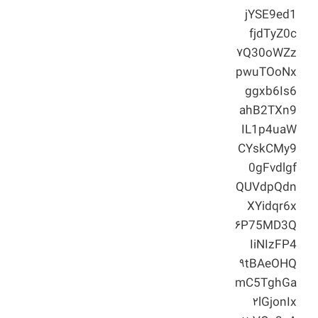
jYSE9ed1
fjdTyZ0c
۷Q30oWZz
pwuTOoNx
ggxb6Is6
ahB2TXn9
IL1p4uaW
CYskCMy9
0gFvdlgf
QUVdpQdn
XYidqr6x
۶P75MD3Q
IiNIzFP4
۹tBAeOHQ
mC5TghGa
۲lGjonIx