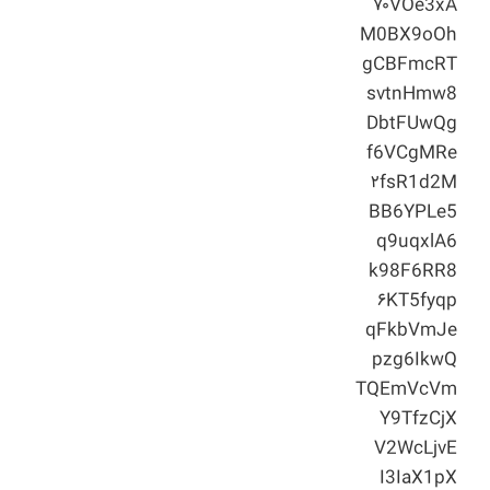
۷۰VOe3xA
M0BX9oOh
gCBFmcRT
svtnHmw8
DbtFUwQg
f6VCgMRe
۲fsR1d2M
BB6YPLe5
q9uqxlA6
k98F6RR8
۶KT5fyqp
qFkbVmJe
pzg6IkwQ
TQEmVcVm
Y9TfzCjX
V2WcLjvE
I3IaX1pX