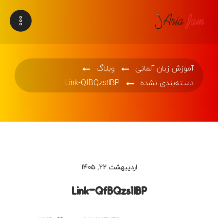
آموزش زبان آلمانی
وبلاگ
دسته‌بندی نشده
Link-QfBQzs1lBP
اردیبهشت ۲۲, ۱۴۰۵
Link-QfBQzs1lBP