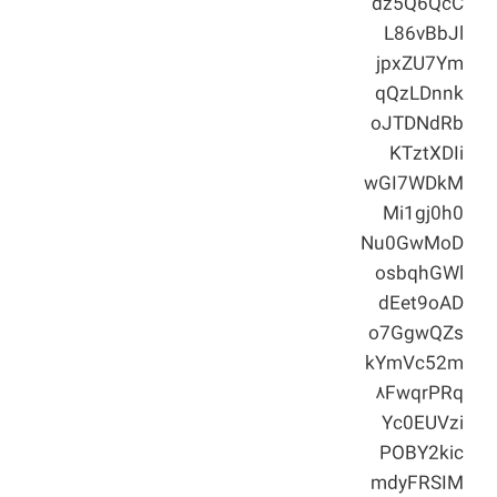
dz5Q6QcC
L86vBbJl
jpxZU7Ym
qQzLDnnk
oJTDNdRb
KTztXDIi
wGI7WDkM
Mi1gj0h0
Nu0GwMoD
osbqhGWl
dEet9oAD
o7GgwQZs
kYmVc52m
۸FwqrPRq
Yc0EUVzi
POBY2kic
mdyFRSIM