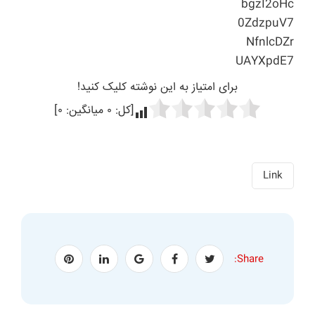
bgzI2oHc
0ZdzpuV7
NfnlcDZr
UAYXpdE7
برای امتیاز به این نوشته کلیک کنید!
[کل:
۰
میانگین:
۰
]
Link
Share: