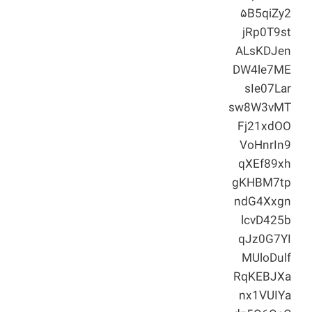
۵B5qiZy2
jRp0T9st
ALsKDJen
DW4le7ME
sIe07Lar
sw8W3vMT
Fj21xdOO
VoHnrIn9
qXEf89xh
gKHBM7tp
ndG4Xxgn
lcvD425b
qJz0G7YI
MUloDulf
RqKEBJXa
nx1VUIYa