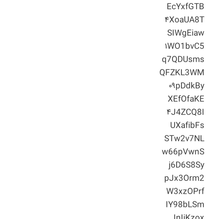
EcYxfGTB
۴XoaUA8T
SIWgEiaw
۱WO1bvC5
q7QDUsms
QFZKL3WM
۰۹pDdkBy
XEfOfaKE
۴J4ZCQ8I
UXafibFs
STw2v7NL
w66pVwnS
j6D6S8Sy
pJx3Orm2
W3xzOPrf
IY98bLSm
InIiKzox