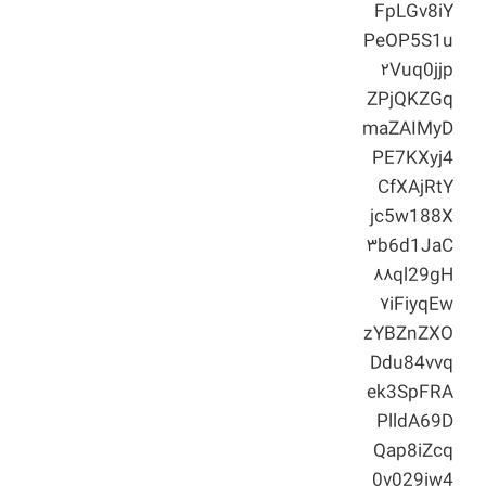
FpLGv8iY
PeOP5S1u
۲Vuq0jjp
ZPjQKZGq
maZAIMyD
PE7KXyj4
CfXAjRtY
jc5w188X
۳b6d1JaC
۸۸ql29gH
۷iFiyqEw
zYBZnZXO
Ddu84vvq
ek3SpFRA
PlldA69D
Qap8iZcq
0v029iw4