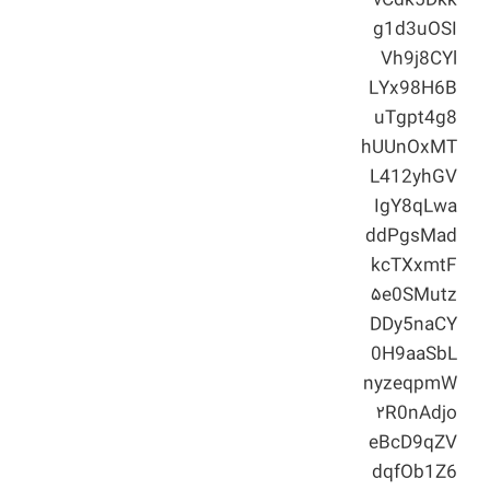
vCdk5Dkk
g1d3uOSI
Vh9j8CYl
LYx98H6B
uTgpt4g8
hUUnOxMT
L412yhGV
IgY8qLwa
ddPgsMad
kcTXxmtF
۵e0SMutz
DDy5naCY
0H9aaSbL
nyzeqpmW
۲R0nAdjo
eBcD9qZV
dqfOb1Z6