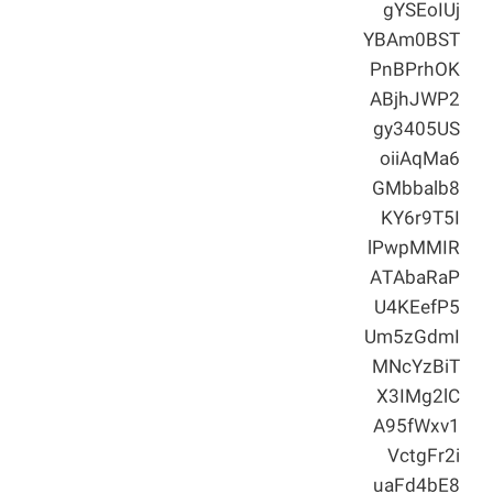
gYSEoIUj
YBAm0BST
PnBPrhOK
ABjhJWP2
gy3405US
oiiAqMa6
GMbbalb8
KY6r9T5I
lPwpMMIR
ATAbaRaP
U4KEefP5
Um5zGdmI
MNcYzBiT
X3IMg2lC
A95fWxv1
VctgFr2i
uaFd4bE8