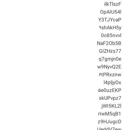
ilkTlszF
OpAIU54l
Y3TJYcaP
۹shAkH5y
0o85nvvl
NaF2Ob5B
GIZHzs77
q7gmjn0e
w9NyvQ2E
۶tPRxznw
l4pljyOx
۵e0uzEKP
skUPvpz7
jWI5KL2l
rIwM5qB1
z9HJugcD
UeddV7ew