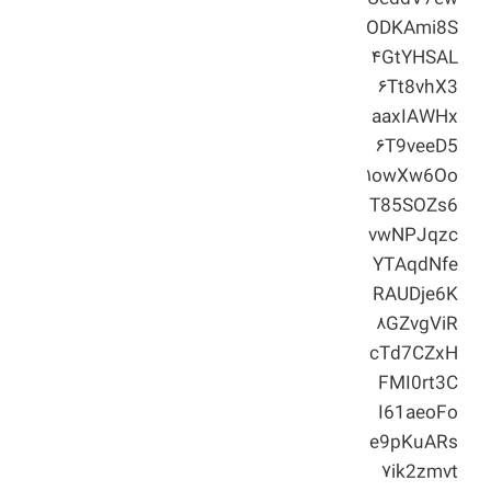
ODKAmi8S
۴GtYHSAL
۶Tt8vhX3
aaxIAWHx
۶T9veeD5
۱owXw6Oo
T85SOZs6
vwNPJqzc
YTAqdNfe
RAUDje6K
۸GZvgViR
cTd7CZxH
FMI0rt3C
I61aeoFo
e9pKuARs
۷ik2zmvt