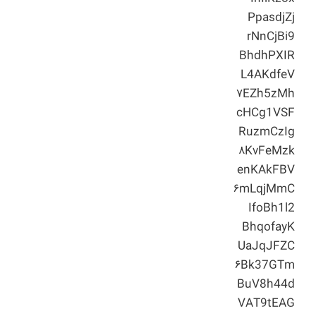
PpasdjZj
rNnCjBi9
BhdhPXIR
L4AKdfeV
۷EZh5zMh
cHCg1VSF
RuzmCzIg
۸KvFeMzk
enKAkFBV
۶mLqjMmC
IfoBh1l2
BhqofayK
UaJqJFZC
۶Bk37GTm
BuV8h44d
VAT9tEAG