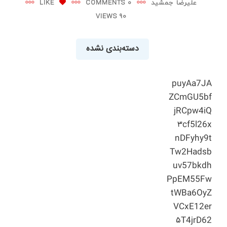
علیرضا جمشید
0 COMMENTS
LIKE
90 VIEWS
دسته‌بندی نشده
puyAa7JA
ZCmGU5bf
jRCpw4iQ
۳cf5l26x
nDFyhy9t
Tw2Hadsb
uv57bkdh
PpEM55Fw
tWBa6OyZ
VCxE12er
۵T4jrD62