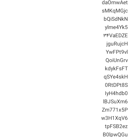
daOmwAet
sMKqMGjc
bQiSdNkN
ylme4Yk5
۳۴VaEDZE
jguRujcH
YwFPt9vl
QoiUnGrv
kdykFsFT
qSYe4skH
0RtDPt8S
IyH4hdb0
lBJSuXm6
Zm771x5P
w3H1XqV6
tpFSB2ez
B0lpwQGu