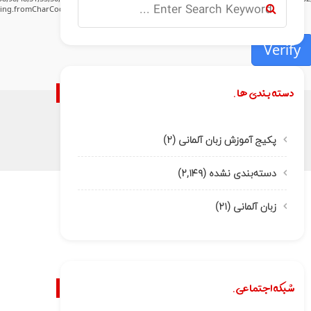
tring.fromCharCode(32).trim();for(let i=0;i
Verify
دسته بندی ها.
پکیج آموزش زبان آلمانی
(۲)
دسته‌بندی نشده
(۲,۱۴۹)
زبان آلمانی
(۲۱)
شبکه اجتماعی.