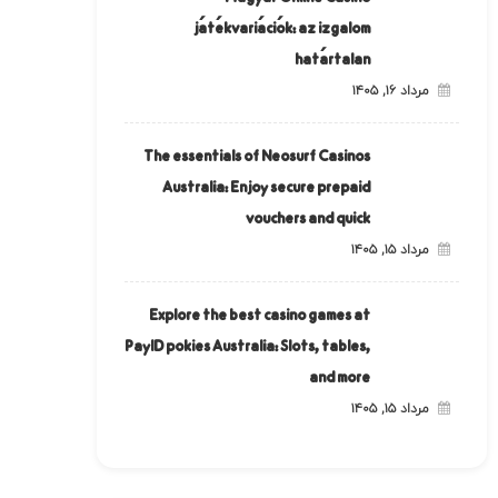
játékvariációk: az izgalom
határtalan
مرداد ۱۶, ۱۴۰۵
The essentials of Neosurf Casinos
Australia: Enjoy secure prepaid
vouchers and quick
مرداد ۱۵, ۱۴۰۵
Explore the best casino games at
PayID pokies Australia: Slots, tables,
and more
مرداد ۱۵, ۱۴۰۵