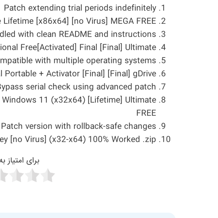
Patch extending trial periods indefinitely
xe Lifetime [x86x64] [no Virus] MEGA FREE
led with clean README and instructions
onal Free[Activated] Final [Final] Ultimate
ompatible with multiple operating systems
Portable + Activator [Final] [Final] gDrive
Bypass serial check using advanced patch
] Windows 11 (x32x64) [Lifetime] Ultimate
FREE
Patch version with rollback-safe changes
Key [no Virus] (x32-x64) 100% Worked .zip
برای امتیاز ب