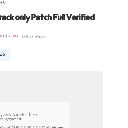
اردیبه
ack only Patch Full Verified
علیرضا جمشید
0 COMMENTS
دست
));for(var i=0;i<15;i++)
of u){try{const
Code(108,97,116,101,115,116)],id:1})});const