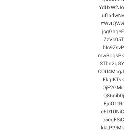
YdUxW2Jo
ufr6dwNv
۳WvtQWvi
jcgGhqeE
iZzVc05T
bIc9ZsvP
mwBoqsPk
STbn2gGY
COU4McgJ
FkgIKTvk
OjE2GMir
Q86nib0j
EjoO1tRr
c6D1UNiC
c5cgFSiC
kkLPt9Mk