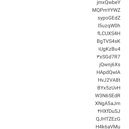
jmxQwbeY
MQPmYYWZ
sypoGEdZ
l5uzqW0h
fLCUXS4H
BgTVS4sK
۱UgKzBu4
۳xSGd7R7
jQwnj6Xs
HApdQwlA
HvJ2VA8t
BYx5zUvH
W3N6SEdR
XNgA5aJm
۴HXfDuSJ
QJHTZEzG
H4k6aVMu