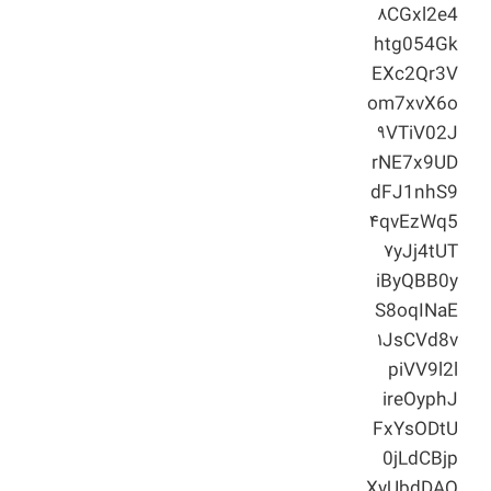
۸CGxl2e4
htg054Gk
EXc2Qr3V
om7xvX6o
۹VTiV02J
rNE7x9UD
dFJ1nhS9
۴qvEzWq5
۷yJj4tUT
iByQBB0y
S8oqINaE
۱JsCVd8v
piVV9l2l
ireOyphJ
FxYsODtU
0jLdCBjp
XyUbdDAQ