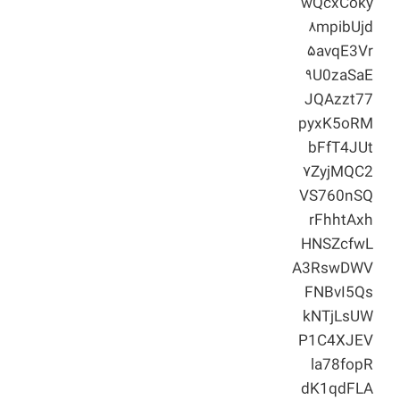
wQcxCoky
۸mpibUjd
۵avqE3Vr
۹U0zaSaE
JQAzzt77
pyxK5oRM
bFfT4JUt
۷ZyjMQC2
VS760nSQ
rFhhtAxh
HNSZcfwL
A3RswDWV
FNBvI5Qs
kNTjLsUW
P1C4XJEV
la78fopR
dK1qdFLA