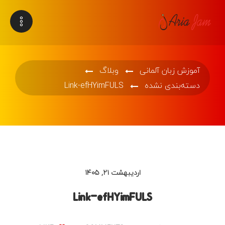
آموزش زبان آلمانی
وبلاگ
دسته‌بندی نشده
Link-efHYimFULS
اردیبهشت ۲۱, ۱۴۰۵
Link-efHYimFULS