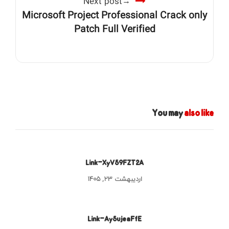
Next post
Microsoft Project Professional Crack only
Patch Full Verified
You may
also like
Link-XyV59FZT2A
اردیبهشت ۲۳, ۱۴۰۵
Link-Ay5ujeaFfE