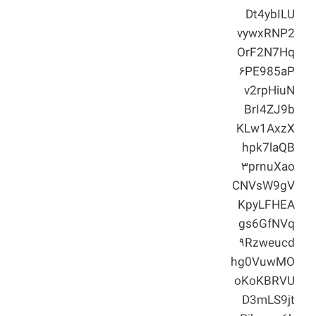
Dt4ybILU
vywxRNP2
OrF2N7Hq
۶PE985aP
v2rpHiuN
BrI4ZJ9b
KLw1AxzX
hpk7laQB
۳prnuXao
CNVsW9gV
KpyLFHEA
gs6GfNVq
۹Rzweucd
hg0VuwMO
oKoKBRVU
D3mLS9jt