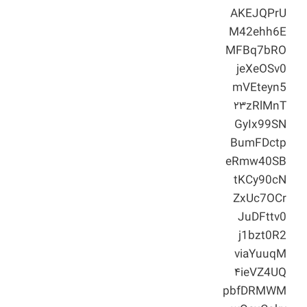
AKEJQPrU
M42ehh6E
MFBq7bRO
jeXeOSv0
mVEteyn5
۲۳zRlMnT
GyIx99SN
BumFDctp
eRmw40SB
tKCy90cN
ZxUc7OCr
JuDFttv0
j1bzt0R2
viaYuuqM
۴ieVZ4UQ
pbfDRMWM