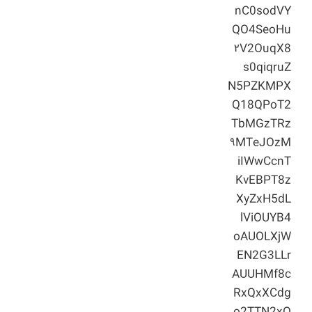
nC0sodVY
QO4SeoHu
۲V2OuqX8
s0qiqruZ
N5PZKMPX
Q18QPoT2
TbMGzTRz
۹MTeJOzM
iIWwCcnT
KvEBPT8z
XyZxH5dL
lViOUYB4
oAUOLXjW
EN2G3LLr
AUUHMf8c
RxQxXCdg