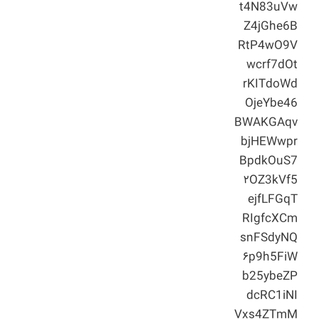
t4N83uVw
Z4jGhe6B
RtP4wO9V
wcrf7dOt
rKITdoWd
OjeYbe46
BWAKGAqv
bjHEWwpr
BpdkOuS7
۲OZ3kVf5
ejfLFGqT
RIgfcXCm
snFSdyNQ
۶p9h5FiW
b25ybeZP
dcRC1iNI
Vxs4ZTmM