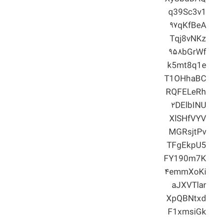
q39Sc3v1
۹۷qKfBeA
Tqj8vNKz
۹۵۸bGrWf
k5mt8q1e
T1OHhaBC
RQFELeRh
۲DElbINU
XlSHfVYV
MGRsjtPv
TFgEkpU5
FY190m7K
۴emmXoKi
aJXVTlar
XpQBNtxd
F1xmsiGk