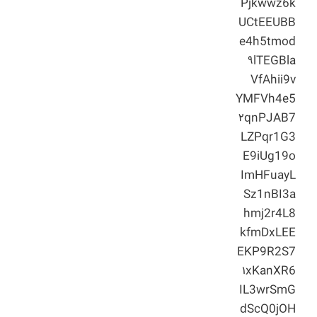
Pjkwwz6k
UCtEEUBB
e4h5tmod
۹lTEGBla
VfAhii9v
YMFVh4e5
۲qnPJAB7
LZPqr1G3
E9iUg19o
ImHFuayL
Sz1nBI3a
hmj2r4L8
kfmDxLEE
EKP9R2S7
۱xKanXR6
IL3wrSmG
dScQ0jOH