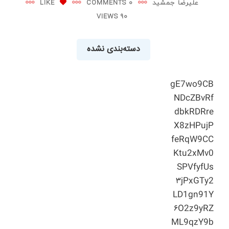
علیرضا جمشید
0 COMMENTS
LIKE
90 VIEWS
دسته‌بندی نشده
gE7wo9CB
NDcZBvRf
dbkRDRre
X8zHPujP
feRqW9CC
Ktu2xMv0
SPVfyfUs
۳jPxGTy2
LD1gn91Y
۶O2z9yRZ
ML9qzY9b