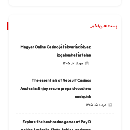
پست های اخیر.
Magyar Online Casino játékvariációk: az
izgalom határtalan
مرداد ۱۶, ۱۴۰۵
The essentials of Neosurf Casinos
Australia: Enjoy secure prepaid vouchers
and quick
مرداد ۱۵, ۱۴۰۵
Explore the best casino games at PayID
pokies Australia: Slots, tables, and more