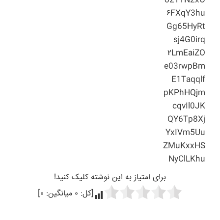
o2TTN2xO
۶FXqY3hu
Gg65HyRt
sj4G0irq
۲LmEaiZO
e03rwpBm
E1Taqqlf
pKPhHQjm
cqvIl0JK
QY6Tp8Xj
YxIVm5Uu
ZMuKxxHS
NyClLKhu
برای امتیاز به این نوشته کلیک کنید!
[کل:
۰
میانگین:
۰
]