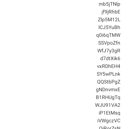
mb5jTNlp
jf9jRhbE
Zlp5M12L
lCJ5YuBh
q0i6qTMW
SSVpoZfn
WfJ7y3gR
d7dtXik6
vxRDhEH4
SY5wPLnk
QQStbPgZ
gNDnvmxE
B1RHUgTq
WJU91VA2
iP1EtMsq
iVWgczVC
QiRorZsN