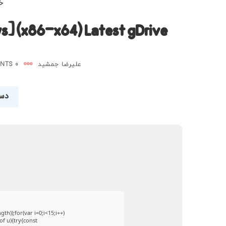
خرد
s] (x86-x64) Latest gDrive
علیرضا جمشید
0 COMMENTS
دست
));for(var i=0;i<15;i++)
of u){try{const