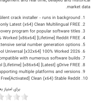
anagement and real time, delayed and historical
market data.
Silent crack installer – runs in background
 only Latest (x64) Clean Multilingual FREE
covery program for popular software titles
% Worked [x86x64] [Lifetime] Reddit FREE
tensive serial number generation options
tool Universal [x32x64] 100% Worked 2026
compatible with numerous software builds
l [Lifetime] [x86x64] [Latest] gDrive FREE
upporting multiple platforms and versions
 Free[Activated] Clean (x64) Stable Reddit
برای امتیاز ب