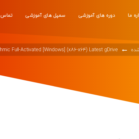
ره ما
دوره های آموزشی
سمپل های آموزشی
تماس ب
شده
thmic Full-Activated [Windows] (x86-x64) Latest gDrive