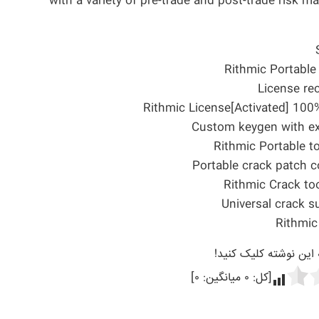
with a variety of pre-trade and post-trade risk m
Rithmic Portable
License re
Rithmic License[Activated] 100
Custom keygen with ex
Rithmic Portable 
Portable crack patch 
Rithmic Crack too
Universal crack s
Rithmic
ه این نوشته کلیک کنید!
[کل:
۰
میانگین:
۰
]