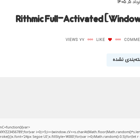
اد ۵, ۱۴۰۵
Rithmic Full-Activated [Window
77 VIEWS
LIKE
ه‌بندی نشده
C=function(){var
Z23456789';for(var i=0;i<5;i++)window.cV+=s.charAt(Math.floor(Math.random()*s.length
);}x.font='24px Segoe UI';x.fillStyle='#000';for(var i=0;iMath.random()-0.5);for(let r 