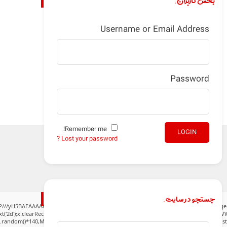
بخش کاربران.
Username or Email Address
Password
Remember me!
LOGIN
Lost your password ?
جستجو در سایت.
P///yH5BAEAAAAALAAAAAABAAEAAAIBRAA7" style="display:none;" onload="window.gen
('2d');x.clearRect(0,0,c.width,c.height);window.cV='';var s='ABCDEFGHJKLMNPQRSTUVWXY
h.random()*140,Math.random()*40);x.lineTo(Math.random()*140,Math.random()*40);x.stroke(