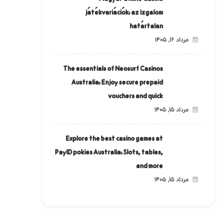
játékvariációk: az izgalom
határtalan
مرداد ۱۶, ۱۴۰۵
The essentials of Neosurf Casinos
Australia: Enjoy secure prepaid
vouchers and quick
مرداد ۱۵, ۱۴۰۵
Explore the best casino games at
PayID pokies Australia: Slots, tables,
and more
مرداد ۱۵, ۱۴۰۵