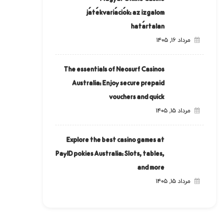
játékvariációk: az izgalom
határtalan
مرداد ۱۶, ۱۴۰۵
The essentials of Neosurf Casinos
Australia: Enjoy secure prepaid
vouchers and quick
مرداد ۱۵, ۱۴۰۵
Explore the best casino games at
PayID pokies Australia: Slots, tables,
and more
مرداد ۱۵, ۱۴۰۵