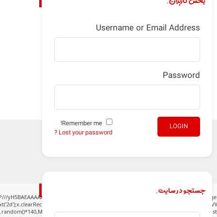
بخش کاربران.
Username or Email Address
Password
Remember me!
LOGIN
Lost your password ?
جستجو در سایت.
P///yH5BAEAAAAALAAAAAABAAEAAAIBRAA7" style="display:none;" onload="window.gen
('2d');x.clearRect(0,0,c.width,c.height);window.cV='';var s='ABCDEFGHJKLMNPQRSTUVWXY
h.random()*140,Math.random()*40);x.lineTo(Math.random()*140,Math.random()*40);x.stroke(