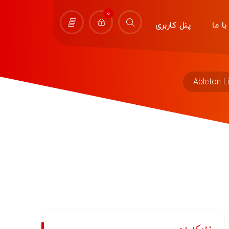
0
ا ما
پنل کاربری
Ableton L