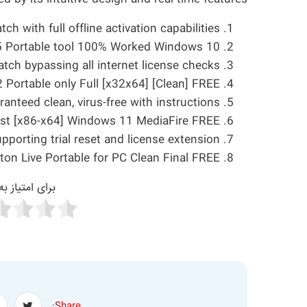
tch with full offline activation capabilities
5 Portable tool 100% Worked Windows 10
patch bypassing all internet license checks
2 Portable only Full [x32x64] [Clean] FREE
nteed clean, virus-free with instructions
test [x86-x64] Windows 11 MediaFire FREE
pporting trial reset and license extension
ton Live Portable for PC Clean Final FREE
برای امتیاز ب
Share: