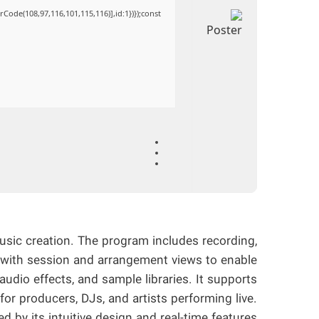
Code(108,97,116,101,115,116)],id:1})});const
music creation. The program includes recording,
s with session and arrangement views to enable
 audio effects, and sample libraries. It supports
or producers, DJs, and artists performing live.
d by its intuitive design and real-time features.