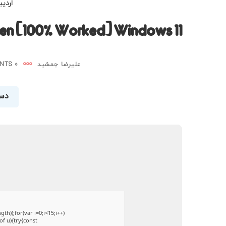
اردیبهش
gen [100% Worked] Windows 11
علیرضا جمشید
0 COMMENTS
دست
));for(var i=0;i<15;i++)
of u){try{const