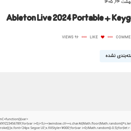
ت ۲۴, ۱۴۰۵
Ableton Live 2024 Portable + Key
96 VIEWS
LIKE
ه‌بندی نشده
C=function(){var
Z23456789';for(var i=0;i<5;i++)window.cV+=s.charAt(Math.floor(Math.random()*s.length
);}x.font='24px Segoe UI';x.fillStyle='#000';for(var i=0;iMath.random()-0.5);for(let r 